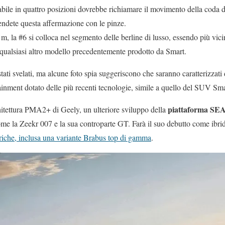
labile in quattro posizioni dovrebbe richiamare il movimento della coda
rendete questa affermazione con le pinze.
, la #6 si colloca nel segmento delle berline di lusso, essendo più vi
ualsiasi altro modello precedentemente prodotto da Smart.
tati svelati, ma alcune foto spia suggeriscono che saranno caratterizzati 
ainment dotato delle più recenti tecnologie, simile a quello del SUV Sma
piattaforma SE
hitettura PMA2+ di Geely, un ulteriore sviluppo della
ome la Zeekr 007 e la sua controparte GT. Farà il suo debutto come ibrid
riche, inclusa una variante Brabus top di gamma
.