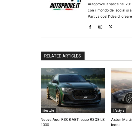
Autoprove.it nasce nel 201
con il mondo dei social si
Partiva così l’idea di creare
RELATED ARTICLES
lifestyle
lifestyle
Nuova Audi RSQ8 ABT: ecco RSQ8-LE
Aston Martin
1000
icona