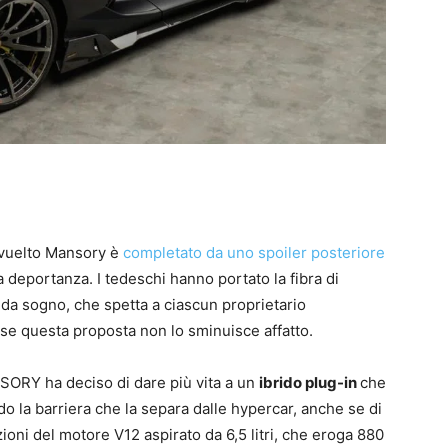
evuelto Mansory è
completato da uno spoiler posteriore
a deportanza. I tedeschi hanno portato la fibra di
 da sogno, che spetta a ciascun proprietario
se questa proposta non lo sminuisce affatto.
NSORY ha deciso di dare più vita a un
ibrido plug-in
che
do la barriera che la separa dalle hypercar, anche se di
ioni del motore V12 aspirato da 6,5 litri, che eroga 880