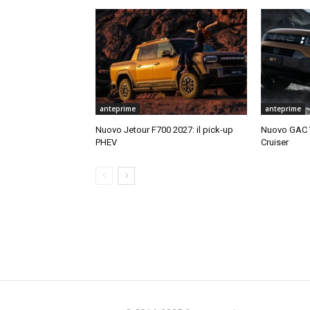
anteprime
anteprime
Nuovo Jetour F700 2027: il pick-up
Nuovo GAC Y
PHEV
Cruiser