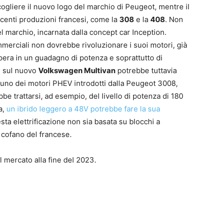
ccogliere il nuovo logo del marchio di Peugeot, mentre il
recenti produzioni francesi, come la
308
e la
408
. Non
l marchio, incarnata dalla concept car Inception.
mmerciali non dovrebbe rivoluzionare i suoi motori, già
 spera in un guadagno di potenza e soprattutto di
in sul nuovo
Volkswagen Multivan
potrebbe tuttavia
 uno dei motori PHEV introdotti dalla Peugeot 3008,
be trattarsi, ad esempio, del livello di potenza di 180
a,
un ibrido leggero a 48V potrebbe fare la sua
ta elettrificazione non sia basata su blocchi a
l cofano del francese.
l mercato alla fine del 2023.