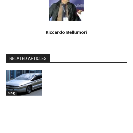
Riccardo Bellumori
RELATED ARTICLES
blog