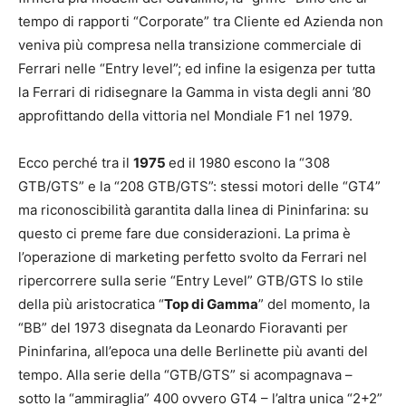
tempo di rapporti “Corporate” tra Cliente ed Azienda non
veniva più compresa nella transizione commerciale di
Ferrari nelle “Entry level”; ed infine la esigenza per tutta
la Ferrari di ridisegnare la Gamma in vista degli anni ’80
approfittando della vittoria nel Mondiale F1 nel 1979.
Ecco perché tra il
1975
ed il 1980 escono la “308
GTB/GTS” e la “208 GTB/GTS”: stessi motori delle “GT4”
ma riconoscibilità garantita dalla linea di Pininfarina: su
questo ci preme fare due considerazioni. La prima è
l’operazione di marketing perfetto svolto da Ferrari nel
ripercorrere sulla serie “Entry Level” GTB/GTS lo stile
della più aristocratica “
Top di Gamma
” del momento, la
“BB” del 1973 disegnata da Leonardo Fioravanti per
Pininfarina, all’epoca una delle Berlinette più avanti del
tempo. Alla serie della “GTB/GTS” si acompagnava –
sotto la “ammiraglia” 400 ovvero GT4 – l’altra unica “2+2”