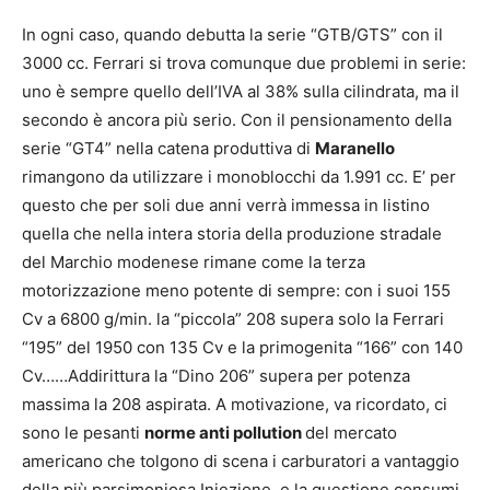
In ogni caso, quando debutta la serie “GTB/GTS” con il
3000 cc. Ferrari si trova comunque due problemi in serie:
uno è sempre quello dell’IVA al 38% sulla cilindrata, ma il
secondo è ancora più serio. Con il pensionamento della
serie “GT4” nella catena produttiva di
Maranello
rimangono da utilizzare i monoblocchi da 1.991 cc. E’ per
questo che per soli due anni verrà immessa in listino
quella che nella intera storia della produzione stradale
del Marchio modenese rimane come la terza
motorizzazione meno potente di sempre: con i suoi 155
Cv a 6800 g/min. la “piccola” 208 supera solo la Ferrari
“195” del 1950 con 135 Cv e la primogenita “166” con 140
Cv……Addirittura la “Dino 206” supera per potenza
massima la 208 aspirata. A motivazione, va ricordato, ci
sono le pesanti
norme anti pollution
del mercato
americano che tolgono di scena i carburatori a vantaggio
della più parsimoniosa Iniezione, e la questione consumi