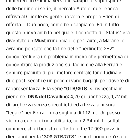
immettere in Gamma versioni “
Coupè
” o superspinte
delle berline di serie, il mercato Auto di quell’epoca
offriva al Cliente esigente un vero e proprio Eden di
offerta…..Duò poco, come ben sappiamo. Ed in tutto
questo nuovo ambito nel quale il concetto di “Status” era
diventato un
Must
irrinunciabile per l’auto, a Maranello
avranno pensato che la fine delle “berlinette 2+2”
concorrenti era un problema in meno che permetteva di
concentrare la produzione sul taglio che alla Ferrari è
sempre piaciuto di più: motore centrale longitudinale,
due posti secchi e un poco di vano bagagli per dovere di
rappresentanza. E la serie “
GTB/GTS
” si rispecchia in
pieno nel
DNA del Cavallino
: 4,20 di lunghezza, 1,72 mt.
di larghezza senza specchietti ed altezza a misura
“legale” per Ferrari: una sogliola di 1,12 mt. Un passo
vicino a quello di una utilitaria, con 2,34 mt. I risultati
commerciali di ben altro effetto: oltre 12.000 pezzi in
dieci anni per la “308 GTB/GTS”, e purtroppo però solo