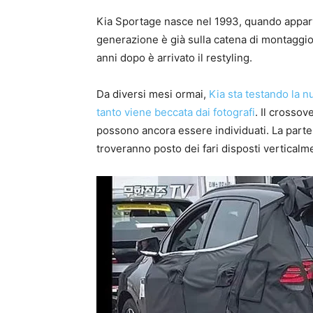
Kia Sportage nasce nel 1993, quando apparv
generazione è già sulla catena di montaggio,
anni dopo è arrivato il restyling.
Da diversi mesi ormai,
Kia sta testando la n
tanto viene beccata dai fotografi
. Il crosso
possono ancora essere individuati. La parte
troveranno posto dei fari disposti verticalm