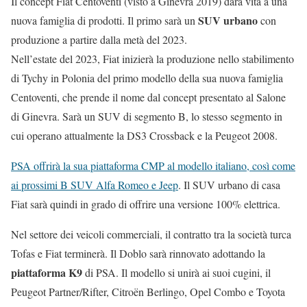
Il concept Fiat Centoventi (visto a Ginevra 2019) darà vita a una
SUV urbano
nuova famiglia di prodotti. Il primo sarà un
con
produzione a partire dalla metà del 2023.
Nell’estate del 2023, Fiat inizierà la produzione nello stabilimento
di Tychy in Polonia del primo modello della sua nuova famiglia
Centoventi, che prende il nome dal concept presentato al Salone
di Ginevra. Sarà un SUV di segmento B, lo stesso segmento in
cui operano attualmente la DS3 Crossback e la Peugeot 2008.
PSA offrirà la sua piattaforma CMP al modello italiano, così come
ai prossimi B SUV Alfa Romeo e Jeep
. Il SUV urbano di casa
Fiat sarà quindi in grado di offrire una versione 100% elettrica.
Nel settore dei veicoli commerciali, il contratto tra la società turca
Tofas e Fiat terminerà. Il Doblo sarà rinnovato adottando la
piattaforma K9
di PSA. Il modello si unirà ai suoi cugini, il
Peugeot Partner/Rifter, Citroën Berlingo, Opel Combo e Toyota