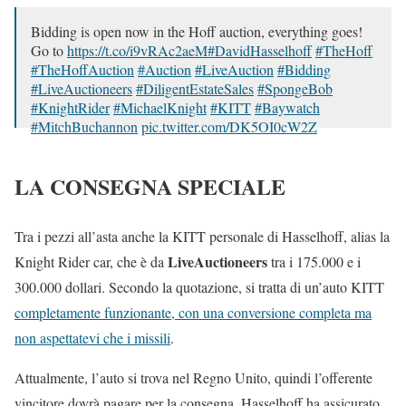
Bidding is open now in the Hoff auction, everything goes!
Go to
https://t.co/i9vRAc2aeM
#DavidHasselhoff
#TheHoff
#TheHoffAuction
#Auction
#LiveAuction
#Bidding
#LiveAuctioneers
#DiligentEstateSales
#SpongeBob
#KnightRider
#MichaelKnight
#KITT
#Baywatch
#MitchBuchannon
pic.twitter.com/DK5OI0cW2Z
— David Hasselhoff (@DavidHasselhoff)
January 2, 2021
LA CONSEGNA SPECIALE
Tra i pezzi all’asta anche la KITT personale di Hasselhoff, alias la
LiveAuctioneers
Knight Rider car, che è da
tra i 175.000 e i
300.000 dollari. Secondo la quotazione, si tratta di un’auto KITT
completamente funzionante, con una conversione completa ma
non aspettatevi che i missili
.
Attualmente, l’auto si trova nel Regno Unito, quindi l’offerente
vincitore dovrà pagare per la consegna. Hasselhoff ha assicurato