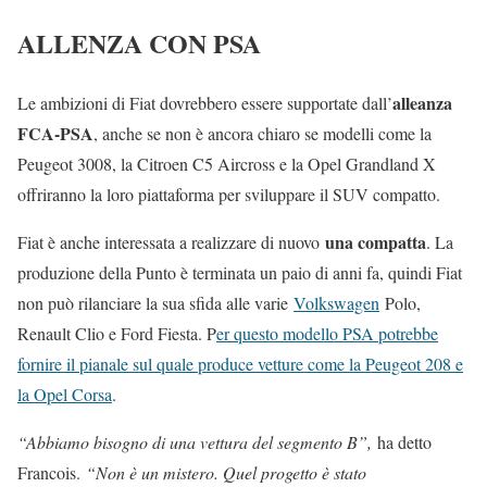
ALLENZA CON PSA
alleanza
Le ambizioni di Fiat dovrebbero essere supportate dall’
FCA-PSA
, anche se non è ancora chiaro se modelli come la
Peugeot 3008, la Citroen C5 Aircross e la Opel Grandland X
offriranno la loro piattaforma per sviluppare il SUV compatto.
una compatta
Fiat è anche interessata a realizzare di nuovo
. La
produzione della Punto è terminata un paio di anni fa, quindi Fiat
non può rilanciare la sua sfida alle varie
Volkswagen
Polo,
Renault Clio e Ford Fiesta. P
er questo modello PSA potrebbe
fornire il pianale sul quale produce vetture come la Peugeot 208 e
la Opel Corsa
.
“Abbiamo bisogno di una vettura del segmento B”,
ha detto
Francois.
“Non è un mistero. Quel progetto è stato