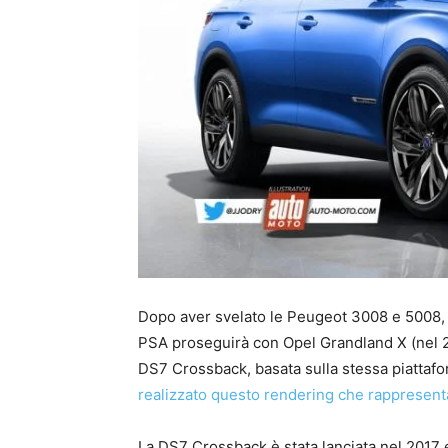
Dopo aver svelato le Peugeot 3008 e 5008, l
PSA proseguirà con Opel Grandland X (nel 20
DS7 Crossback, basata sulla stessa piattaf
realizzato questo rendering che rappresent
La DS7 Crossback è stata lanciata nel 2017 