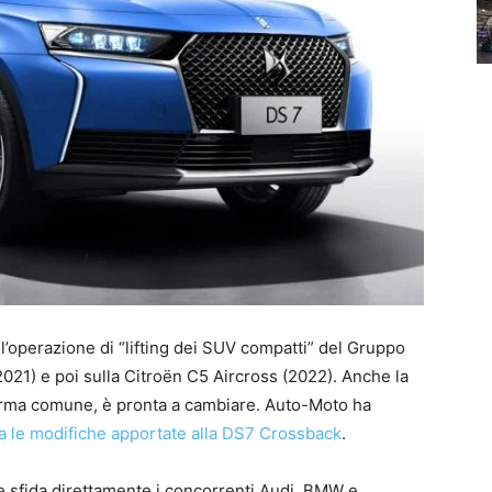
’operazione di “lifting dei SUV compatti” del Gruppo
21) e poi sulla Citroën C5 Aircross (2022). Anche la
orma comune, è pronta a cambiare. Auto-Moto ha
a le modifiche apportate alla DS7 Crossback
.
e sfida direttamente i concorrenti Audi, BMW e