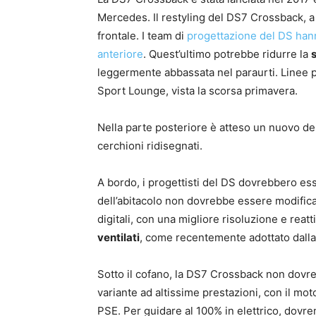
Mercedes. Il restyling del DS7 Crossback, a
frontale. I team di
progettazione del DS hann
anteriore
. Quest’ultimo potrebbe ridurre la
leggermente abbassata nel paraurti. Linee pi
Sport Lounge, vista la scorsa primavera.
Nella parte posteriore è atteso un nuovo des
cerchioni ridisegnati.
A bordo, i progettisti del DS dovrebbero esse
dell’abitacolo non dovrebbe essere modifica
digitali, con una migliore risoluzione e reatt
ventilati
, come recentemente adottato dalla
Sotto il cofano, la DS7 Crossback non dovr
variante ad altissime prestazioni, con il mo
PSE. Per guidare al 100% in elettrico, dovr