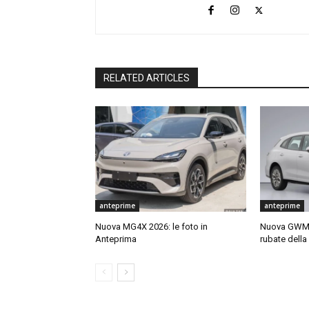
RELATED ARTICLES
anteprime
anteprime
Nuova MG4X 2026: le foto in
Nuova GWM O
Anteprima
rubate dell