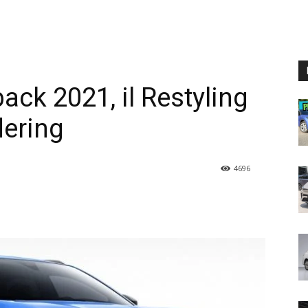
ck 2021, il Restyling
dering
4696