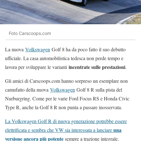
Foto Carscoops.com
La nuova
Volkswagen
Golf 8 ha da poco fatto il suo debutto
ufficiale. La casa automobilistica tedesca non perde tempo e
incentrate sulle prestazioni
lavora per sviluppare le varianti
.
Gli amici di Carscoops.com hanno sorpreso un esemplare non
camufatto della nuova
Volkswagen
Golf 8 R sulla pista del
Nurburgring. Come per le varie Ford Focus RS e Honda Civic
Type R, anche la Golf 8 R non punta a passare inosservata.
La Volkswagen Golf R di nuova generazione potrebbe essere
una
elettrificata e sembra che VW sia interessata a lanciare
versione ancora più potente
sempre a trazione integrale.