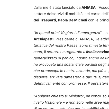
L’allarme è stato lanciato da
ANIASA
, l’Asso
settore deiservizi di mobilità, nel corso del
dei Trasporti
,
Paola De Micheli
con le princi
“
In questi primi 10 giorni di emergenza
”
, ha
Archiapatti
, Presidente di ANIASA, “
le atti
turistica del nostro Paese, sono rimaste fer
anno, il settore ha registrato a
livello nazio
generalizzato di panico, indotto anche da 
ha provocato una sostanziale paralisi degli
che preoccupa le nostre aziende, ma più in g
disdette, arrivate dall’estero e dall’Italia, d
definitivamente compromesse. Il persistere d
“
Abbiamo chiesto al Ministro
”, ha concluso 
livello Nazionale – e non solo nelle aree ma
di un settore strategico per la mobilità citt