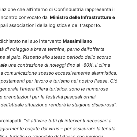
ciazione che all’interno di Confindustria rappresenta il
l’incontro convocato dal
Ministro delle Infrastrutture e
pali associazioni della logistica e del trasporto.
 dichiarato nel suo intervento
Massimiliano
vità di noleggio a breve termine, perno dell’offerta
me al palo. Rispetto allo stesso periodo dello scorso
nale
una contrazione di noleggi fino al -80%. Il clima
una comunicazione spesso eccessivamente allarmistica,
 spostamenti per lavoro e turismo nel nostro Paese. Ciò
enerale l’intera filiera turistica, sono le numerose
elle prenotazioni per le festività pasquali ormai
ell’attuale situazione renderà la stagione disastrosa”.
Archiapatti,
“di attivare tutti gli interventi necessari a
ggiormente colpite dal virus – per assicurare la tenuta
adina, turistica e aziendale del Paese che impiega