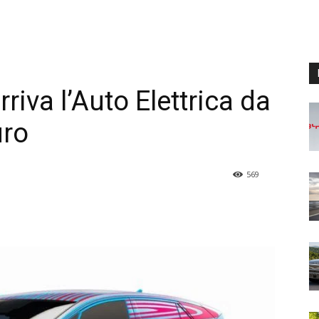
riva l’Auto Elettrica da
uro
569