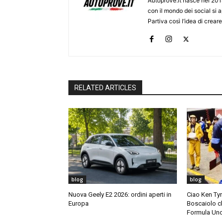
Autoprove.it nasce nel 201
con il mondo dei social si
Partiva così l’idea di creare
RELATED ARTICLES
blog
blog
Nuova Geely E2 2026: ordini aperti in
Ciao Ken Tyrr
Europa
Boscaiolo c
Formula Un