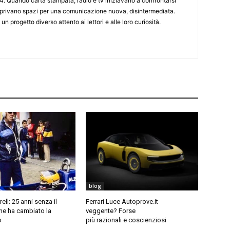
4. Quando carta stampata, radio e tv iniziavano a confrontarsi
 aprivano spazi per una comunicazione nuova, disintermediata.
 un progetto diverso attento ai lettori e alle loro curiosità.
blog
ell: 25 anni senza il
Ferrari Luce Autoprove.it
he ha cambiato la
veggente? Forse
o
più razionali e coscienziosi