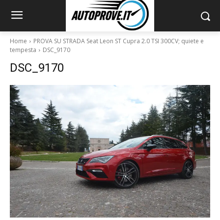
Home
PROVA SU STRADA Seat Leon ST Cupra 2.0 TSI 300CV; quiete e
tempesta
DSC_9170
DSC_9170