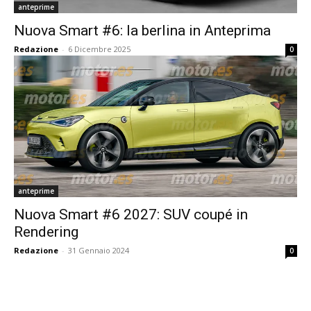
anteprime
Nuova Smart #6: la berlina in Anteprima
Redazione
-
6 Dicembre 2025
0
anteprime
Nuova Smart #6 2027: SUV coupé in
Rendering
Redazione
-
31 Gennaio 2024
0