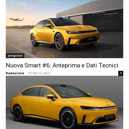
anteprime
Nuova Smart #6: Anteprima e Dati Tecnici
Redazione
-
20 Marzo 2026
0