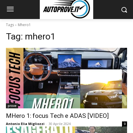
Tags
Mhero1
Tag:
mhero1
prove
MHero 1: focus Tech e ADAS [VIDEO]
Antonio Elia Migliozzi
-
30 Aprile 2024
0