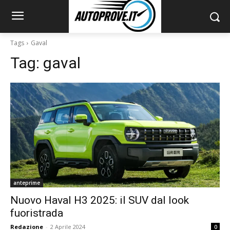
Tags
Gaval
Tag:
gaval
anteprime
Nuovo Haval H3 2025: il SUV dal look
fuoristrada
Redazione
-
2 Aprile 2024
0