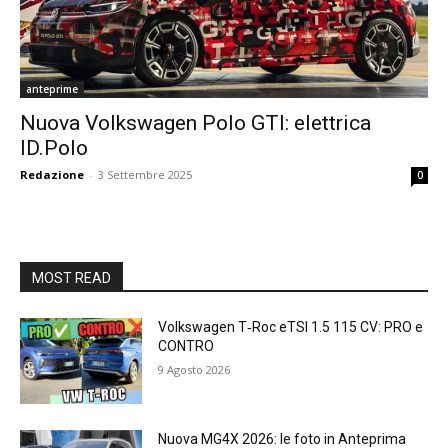
anteprime
Nuova Volkswagen Polo GTI: elettrica
ID.Polo
Redazione
-
3 Settembre 2025
0
MOST READ
Volkswagen T‑Roc eTSI 1.5 115 CV: PRO e
CONTRO
9 Agosto 2026
Nuova MG4X 2026: le foto in Anteprima