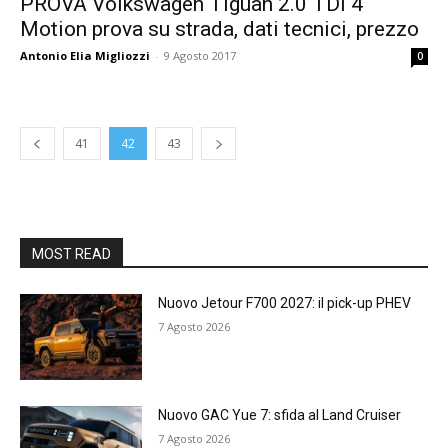
PROVA Volkswagen Tiguan 2.0 TDI 4
Motion prova su strada, dati tecnici, prezzo
Antonio Elia Migliozzi
-
9 Agosto 2017
0
41
42
43
MOST READ
Nuovo Jetour F700 2027: il pick-up PHEV
7 Agosto 2026
Nuovo GAC Yue 7: sfida al Land Cruiser
7 Agosto 2026