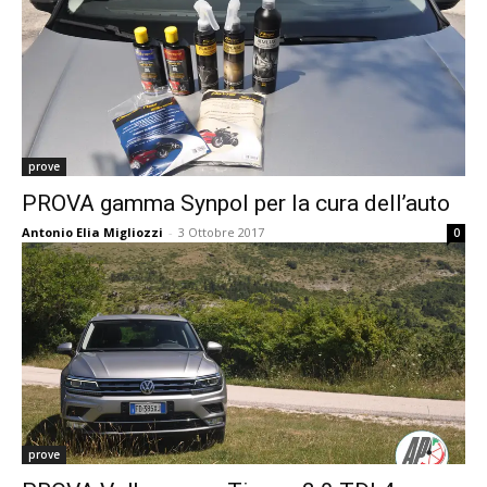
prove
PROVA gamma Synpol per la cura dell’auto
Antonio Elia Migliozzi
-
3 Ottobre 2017
0
prove