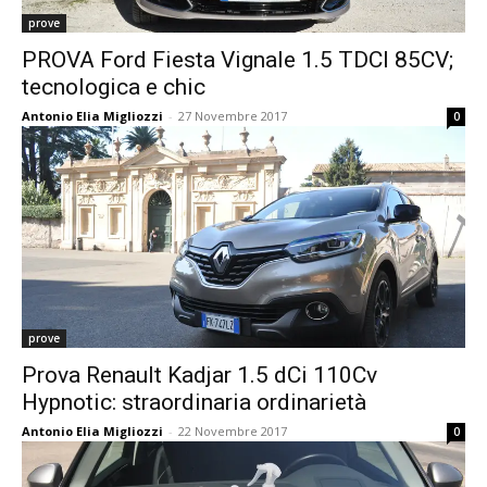
prove
PROVA Ford Fiesta Vignale 1.5 TDCI 85CV;
tecnologica e chic
Antonio Elia Migliozzi
-
27 Novembre 2017
0
prove
Prova Renault Kadjar 1.5 dCi 110Cv
Hypnotic: straordinaria ordinarietà
Antonio Elia Migliozzi
-
22 Novembre 2017
0