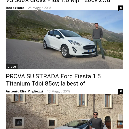
VS 500X Cross Plus 1.6 Mjt 120cv 2wd
Redazione
-
23 Maggio 2018
0
prove
PROVA SU STRADA Ford Fiesta 1.5
Titanium Tdci 85cv; la best of
Antonio Elia Migliozzi
-
13 Maggio 2018
0