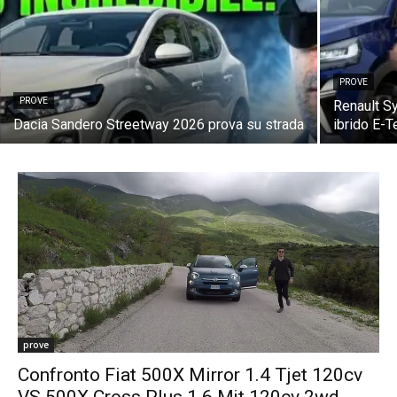
PROVE
PROVE
Renault S
Dacia Sandero Streetway 2026 prova su strada
ibrido E-T
prove
Confronto Fiat 500X Mirror 1.4 Tjet 120cv