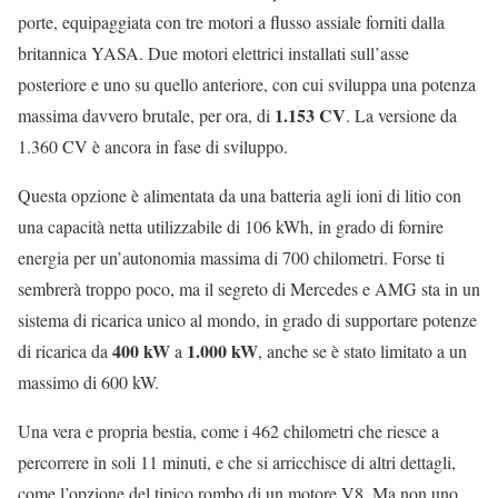
porte, equipaggiata con tre motori a flusso assiale forniti dalla
britannica YASA. Due motori elettrici installati sull’asse
posteriore e uno su quello anteriore, con cui sviluppa una potenza
1.153 CV
massima davvero brutale, per ora, di
. La versione da
1.360 CV è ancora in fase di sviluppo.
Questa opzione è alimentata da una batteria agli ioni di litio con
una capacità netta utilizzabile di 106 kWh, in grado di fornire
energia per un’autonomia massima di 700 chilometri. Forse ti
sembrerà troppo poco, ma il segreto di Mercedes e AMG sta in un
sistema di ricarica unico al mondo, in grado di supportare potenze
400 kW
1.000 kW
di ricarica da
a
, anche se è stato limitato a un
massimo di 600 kW.
Una vera e propria bestia, come i 462 chilometri che riesce a
percorrere in soli 11 minuti, e che si arricchisce di altri dettagli,
come l’opzione del tipico rombo di un motore V8. Ma non uno