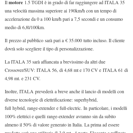
motore
Il
1.5 TGDI è in grado di far raggiungere ad ITALA 35
una velocità massima superiore ai 190km/h con un tempo di
accelerazione da 0 a 100 km/h pari a 7,5 secondi e un consumo
medio di 6,8l/100km.
Il prezzo al pubblico sarà pari a € 35.000 tutto incluso. Il cliente
dovrà solo scegliere il tipo di personalizzazione.
La ITALA 35 sarà affiancata a brevissimo da altri due
Crossover/SUV: ITALA 56, di 4,68 mt e 170 CV e ITALA 61 di
4,98 mt. e 231 CV.
Inoltre, ITALA prevederà a breve anche il lancio di modelli con
diverse tecnologie di elettrificazione: superhybrid,
full hybrid, range-extender e full-electric. In particolare, i modelli
100% elettrici e quelli range-extender avranno sin da subito
almeno il 50% di valore generato in Italia. La prima ad essere
prodotta sarà una utilitaria di 3,9 mt., 4 porte. Elegante e raffinata,