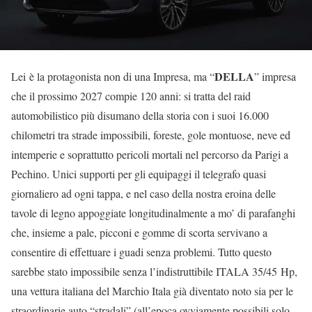
DELLA
Lei è la protagonista non di una Impresa, ma “
” impresa
che il prossimo 2027 compie 120 anni: si tratta del raid
automobilistico più disumano della storia con i suoi 16.000
chilometri tra strade impossibili, foreste, gole montuose, neve ed
intemperie e soprattutto pericoli mortali nel percorso da Parigi a
Pechino. Unici supporti per gli equipaggi il telegrafo quasi
giornaliero ad ogni tappa, e nel caso della nostra eroina delle
tavole di legno appoggiate longitudinalmente a mo’ di parafanghi
che, insieme a pale, picconi e gomme di scorta servivano a
consentire di effettuare i guadi senza problemi. Tutto questo
sarebbe stato impossibile senza l’indistruttibile ITALA 35/45 Hp,
una vettura italiana del Marchio Itala già diventato noto sia per le
straordinarie auto “stradali” (all’epoca ovviamente possibili solo