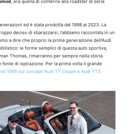
tomod
, era quella di conferire alla roadster di serie
generazioni ed è stata prodotta dal 1998 al 2023. La
troppo deciso di sbarazzarsi, l’abbiamo raccontata in un
remo a dire che proprio la prima generazione dell’Audi
ilistico: le forme semplici di questa auto sportiva,
eman Thomas, rimarranno per sempre nella storia
fonte di ispirazione. Per la prima volta il grande
 nel 1995 sui concept Audi TT Coupé e Audi TTS