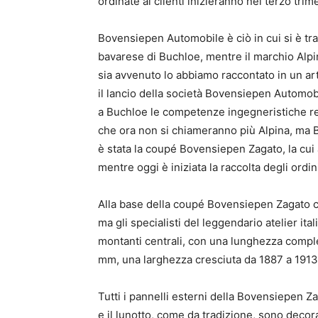
ordinate ai clienti inizieranno nel terzo trim
Bovensiepen Automobile è ciò in cui si è tra
bavarese di Buchloe, mentre il marchio Alp
sia avvenuto lo abbiamo raccontato in un art
il lancio della società Bovensiepen Automo
a Buchloe le competenze ingegneristiche rel
che ora non si chiameranno più Alpina, ma 
è stata la coupé Bovensiepen Zagato, la cui
mentre oggi è iniziata la raccolta degli ordini
Alla base della coupé Bovensiepen Zagato c’
ma gli specialisti del leggendario atelier i
montanti centrali, con una lunghezza compl
mm, una larghezza cresciuta da 1887 a 1913
Tutti i pannelli esterni della Bovensiepen Zag
e il lunotto, come da tradizione, sono decora