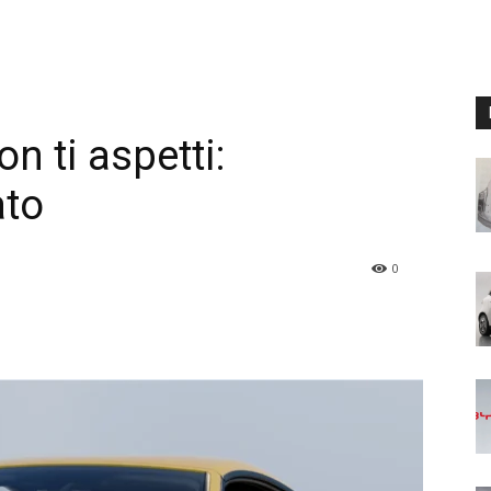
 ti aspetti:
ato
0