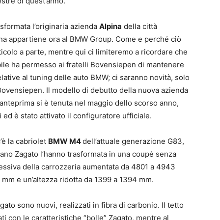
estre di quest’anno.
sformata l’originaria azienda
Alpina
della città
ina appartiene ora al BMW Group. Come e perché ciò
icolo a parte, mentre qui ci limiteremo a ricordare che
bile ha permesso ai fratelli Bovensiepen di mantenere
ative al tuning delle auto BMW; ci saranno novità, solo
Bovensiepen. Il modello di debutto della nuova azienda
 anteprima si è tenuta nel maggio dello scorso anno,
 ed è stato attivato il configuratore ufficiale.
è la cabriolet
BMW M4
dell’attuale generazione G83,
taliano Zagato l’hanno trasformata in una coupé senza
essiva della carrozzeria aumentata da 4801 a 4943
 mm e un’altezza ridotta da 1399 a 1394 mm.
ato sono nuovi, realizzati in fibra di carbonio. Il tetto
ti con le caratteristiche “bolle” Zagato, mentre al