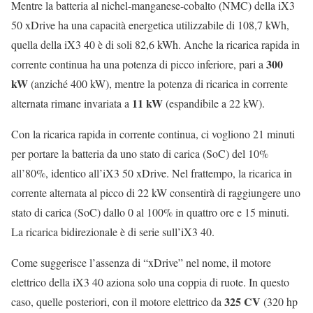
Mentre la batteria al nichel-manganese-cobalto (NMC) della iX3
50 xDrive ha una capacità energetica utilizzabile di 108,7 kWh,
quella della iX3 40 è di soli 82,6 kWh. Anche la ricarica rapida in
300
corrente continua ha una potenza di picco inferiore, pari a
kW
(anziché 400 kW), mentre la potenza di ricarica in corrente
11 kW
alternata rimane invariata a
(espandibile a 22 kW).
Con la ricarica rapida in corrente continua, ci vogliono 21 minuti
per portare la batteria da uno stato di carica (SoC) del 10%
all’80%, identico all’iX3 50 xDrive. Nel frattempo, la ricarica in
corrente alternata al picco di 22 kW consentirà di raggiungere uno
stato di carica (SoC) dallo 0 al 100% in quattro ore e 15 minuti.
La ricarica bidirezionale è di serie sull’iX3 40.
Come suggerisce l’assenza di “xDrive” nel nome, il motore
elettrico della iX3 40 aziona solo una coppia di ruote. In questo
325 CV
caso, quelle posteriori, con il motore elettrico da
(320 hp