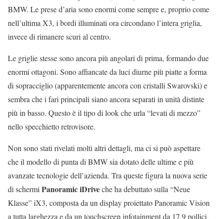
BMW. Le prese d’aria sono enormi come sempre e, proprio come
nell’ultima X3, i bordi illuminati ora circondano l’intera griglia,
invece di rimanere scuri al centro.
Le griglie stesse sono ancora più angolari di prima, formando due
enormi ottagoni. Sono affiancate da luci diurne più piatte a forma
di sopracciglio (apparentemente ancora con cristalli Swarovski) e
sembra che i fari principali siano ancora separati in unità distinte
più in basso. Questo è il tipo di look che urla “levati di mezzo”
nello specchietto retrovisore.
Non sono stati rivelati molti altri dettagli, ma ci si può aspettare
che il modello di punta di BMW sia dotato delle ultime e più
avanzate tecnologie dell’azienda. Tra queste figura la nuova serie
Panoramic iDrive
di schermi
che ha debuttato sulla “Neue
Klasse” iX3, composta da un display proiettato Panoramic Vision
a tutta larghezza e da un touchscreen infotainment da 17,9 pollici.