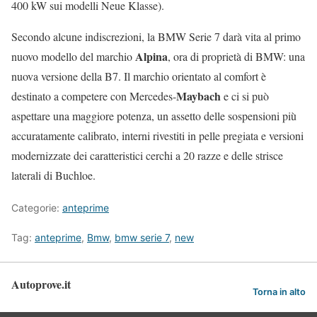
400 kW sui modelli Neue Klasse).
Secondo alcune indiscrezioni, la BMW Serie 7 darà vita al primo
Alpina
nuovo modello del marchio
, ora di proprietà di BMW: una
nuova versione della B7. Il marchio orientato al comfort è
Maybach
destinato a competere con Mercedes-
e ci si può
aspettare una maggiore potenza, un assetto delle sospensioni più
accuratamente calibrato, interni rivestiti in pelle pregiata e versioni
modernizzate dei caratteristici cerchi a 20 razze e delle strisce
laterali di Buchloe.
Categorie:
anteprime
Tag:
anteprime
,
Bmw
,
bmw serie 7
,
new
Autoprove.it
Torna in alto