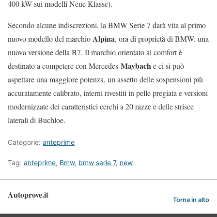
400 kW sui modelli Neue Klasse).
Secondo alcune indiscrezioni, la BMW Serie 7 darà vita al primo
Alpina
nuovo modello del marchio
, ora di proprietà di BMW: una
nuova versione della B7. Il marchio orientato al comfort è
Maybach
destinato a competere con Mercedes-
e ci si può
aspettare una maggiore potenza, un assetto delle sospensioni più
accuratamente calibrato, interni rivestiti in pelle pregiata e versioni
modernizzate dei caratteristici cerchi a 20 razze e delle strisce
laterali di Buchloe.
Categorie:
anteprime
Tag:
anteprime
,
Bmw
,
bmw serie 7
,
new
Autoprove.it
Torna in alto