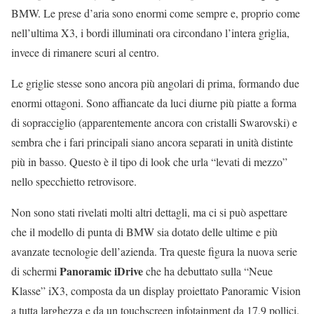
BMW. Le prese d’aria sono enormi come sempre e, proprio come
nell’ultima X3, i bordi illuminati ora circondano l’intera griglia,
invece di rimanere scuri al centro.
Le griglie stesse sono ancora più angolari di prima, formando due
enormi ottagoni. Sono affiancate da luci diurne più piatte a forma
di sopracciglio (apparentemente ancora con cristalli Swarovski) e
sembra che i fari principali siano ancora separati in unità distinte
più in basso. Questo è il tipo di look che urla “levati di mezzo”
nello specchietto retrovisore.
Non sono stati rivelati molti altri dettagli, ma ci si può aspettare
che il modello di punta di BMW sia dotato delle ultime e più
avanzate tecnologie dell’azienda. Tra queste figura la nuova serie
Panoramic iDrive
di schermi
che ha debuttato sulla “Neue
Klasse” iX3, composta da un display proiettato Panoramic Vision
a tutta larghezza e da un touchscreen infotainment da 17,9 pollici.