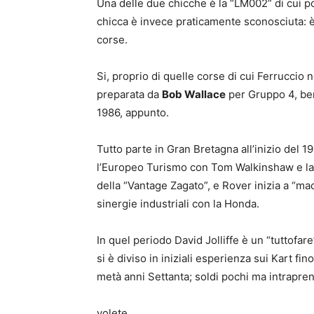
Una delle due chicche è la “LM002” di cui po
chicca è invece praticamente sconosciuta: è 
corse.
Si, proprio di quelle corse di cui Ferruccio 
preparata da
Bob Wallace
per Gruppo 4, ben 
1986, appunto.
Tutto parte in Gran Bretagna all’inizio del 
l’Europeo Turismo con Tom Walkinshaw e la 
della “Vantage Zagato”, e Rover inizia a “ma
sinergie industriali con la Honda.
In quel periodo David Jolliffe è un “tuttofa
si è diviso in iniziali esperienza sui Kart fi
metà anni Settanta; soldi pochi ma intrapre
volete.