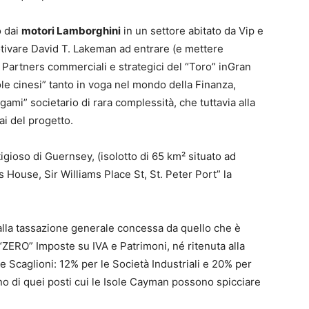
o dai
motori Lamborghini
in un settore abitato da Vip e
tivare David T. Lakeman ad entrare (e mettere
are Partners commerciali e strategici del “Toro” inGran
le cinesi” tanto in voga nel mondo della Finanza,
gami” societario di rara complessità, che tuttavia alla
ai del progetto.
gioso di Guernsey, (isolotto di 65 km² situato ad
 House, Sir Williams Place St, St. Peter Port” la
 alla tassazione generale concessa da quello che è
 “ZERO” Imposte su IVA e Patrimoni, né ritenuta alla
ue Scaglioni: 12% per le Società Industriali e 20% per
no di quei posti cui le Isole Cayman possono spicciare