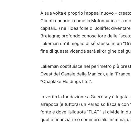
A sua volta è proprio l’appeal nuovo – creat
Clienti danarosi come la Motonautica – a mo
capitali…) nell’idea folle di Jolliffe: divent
Bretagna; profondo conoscitore delle “scato
Lakeman da’ il meglio di sé stesso in un “Ori
fine di questa vicenda sarà all’origine dei gu
Lakeman costituisce nel perimetro più presti
Ovest del Canale della Manica), alla “Frances
“Chaplake Holdings Ltd.”.
In verità la fondazione a Guernsey è legata
all’epoca (e tuttora) un Paradiso fiscale con
fonte e dove l’aliquota “FLAT” si divide in d
quelle finanziarie o commerciali. Insmma, u