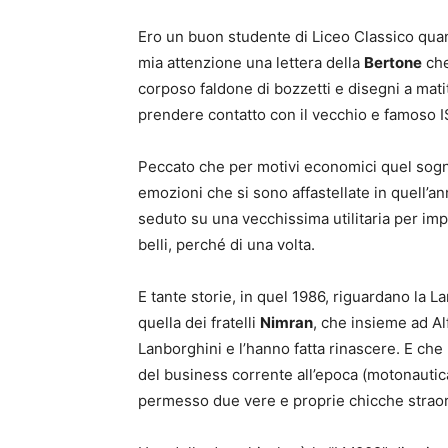
Ero un buon studente di Liceo Classico quand
mia attenzione una lettera della
Bertone
che
corposo faldone di bozzetti e disegni a matit
prendere contatto con il vecchio e famoso 
Peccato che per motivi economici quel sogno
emozioni che si sono affastellate in quell’ann
seduto su una vecchissima utilitaria per impar
belli, perché di una volta.
E tante storie, in quel 1986, riguardano la L
quella dei fratelli
Nimran
, che insieme ad A
Lanborghini e l’hanno fatta rinascere. E che
del business corrente all’epoca (motonautic
permesso due vere e proprie chicche straord