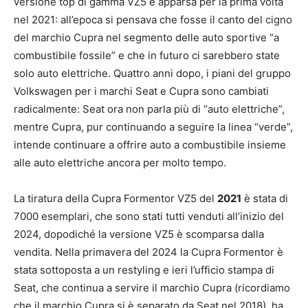
versione top di gamma VZ5 è apparsa per la prima volta
nel 2021: all’epoca si pensava che fosse il canto del cigno
del marchio Cupra nel segmento delle auto sportive “a
combustibile fossile” e che in futuro ci sarebbero state
solo auto elettriche. Quattro anni dopo, i piani del gruppo
Volkswagen per i marchi Seat e Cupra sono cambiati
radicalmente: Seat ora non parla più di “auto elettriche”,
mentre Cupra, pur continuando a seguire la linea “verde”,
intende continuare a offrire auto a combustibile insieme
alle auto elettriche ancora per molto tempo.
La tiratura della Cupra Formentor VZ5 del
2021
è stata di
7000 esemplari, che sono stati tutti venduti all’inizio del
2024, dopodiché la versione VZ5 è scomparsa dalla
vendita. Nella primavera del 2024 la Cupra Formentor è
stata sottoposta a un restyling e ieri l’ufficio stampa di
Seat, che continua a servire il marchio Cupra (ricordiamo
che il marchio Cupra si è separato da Seat nel 2018), ha