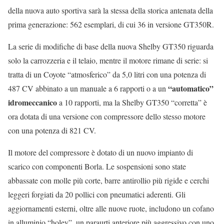
della nuova auto sportiva sarà la stessa della storica antenata della
prima generazione: 562 esemplari, di cui 36 in versione GT350R.
La serie di modifiche di base della nuova Shelby GT350 riguarda
solo la carrozzeria e il telaio, mentre il motore rimane di serie: si
tratta di un Coyote “atmosferico” da 5,0 litri con una potenza di
“automatico”
487 CV abbinato a un manuale a 6 rapporti o a un
idromeccanico
a 10 rapporti, ma la Shelby GT350 “corretta” è
ora dotata di una versione con compressore dello stesso motore
con una potenza di 821 CV.
Il motore del compressore è dotato di un nuovo impianto di
scarico con componenti Borla. Le sospensioni sono state
abbassate con molle più corte, barre antirollio più rigide e cerchi
leggeri forgiati da 20 pollici con pneumatici aderenti. Gli
aggiornamenti esterni, oltre alle nuove ruote, includono un cofano
in alluminio “holey”, un paraurti anteriore più aggressivo con uno