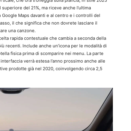
erticale, che ora troneggia sulla plancia, in stile 2025
l superiore del 21%, ma riceve anche l’ultima
 Google Maps davanti e al centro e i controlli del
so, il che significa che non dovrete lasciare il
tare una canzone.
i scelta rapida contestuale che cambia a seconda della
più recenti. Include anche un’icona per le modalità di
tella fisica prima di scomparire nei menu. La parte
interfaccia verrà estesa l’anno prossimo anche alle
ive prodotte già nel 2020, coinvolgendo circa 2,5