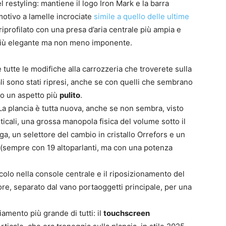
l restyling: mantiene il logo Iron Mark e la barra
otivo a lamelle incrociate
simile a quello delle ultime
 riprofilato con una presa d’aria centrale più ampia e
ok più elegante ma non meno imponente.
utte le modifiche alla carrozzeria che troverete sulla
ali sono stati ripresi, anche se con quelli che sembrano
to un aspetto più
pulito
.
La plancia è tutta nuova, anche se non sembra, visto
ticali, una grossa manopola fisica del volume sotto il
ga, un selettore del cambio in cristallo Orrefors e un
(sempre con 19 altoparlanti, ma con una potenza
ccolo nella console centrale e il riposizionamento del
iore, separato dal vano portaoggetti principale, per una
amento più grande di tutti: il
touchscreen