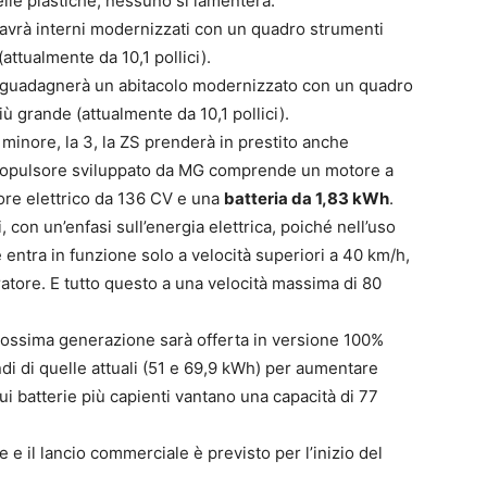
delle plastiche, nessuno si lamenterà.
o avrà interni modernizzati con un quadro strumenti
attualmente da 10,1 pollici).
lo guadagnerà un abitacolo modernizzato con un quadro
ù grande (attualmente da 10,1 pollici).
 minore, la 3, la ZS prenderà in prestito anche
propulsore sviluppato da MG comprende un motore a
tore elettrico da 136 CV e una
batteria da 1,83 kWh
.
, con un’enfasi sull’energia elettrica, poiché nell’uso
entra in funzione solo a velocità superiori a 40 km/h,
tore. E tutto questo a una velocità massima di 80
rossima generazione sarà offerta in versione 100%
ndi di quelle attuali (51 e 69,9 kWh) per aumentare
cui batterie più capienti vantano una capacità di 77
e il lancio commerciale è previsto per l’inizio del