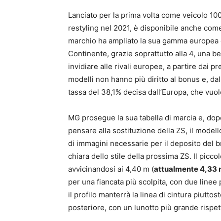
Lanciato per la prima volta come veicolo 100
restyling nel 2021, è disponibile anche come
marchio ha ampliato la sua gamma europea e s
Continente, grazie soprattutto alla 4, una b
invidiare alle rivali europee, a partire dai p
modelli non hanno più diritto al bonus e, da
tassa del 38,1% decisa dall’Europa, che vuole
MG prosegue la sua tabella di marcia e, dopo 
pensare alla sostituzione della ZS, il model
di immagini necessarie per il deposito del 
chiara dello stile della prossima ZS. Il pic
avvicinandosi ai 4,40 m (
attualmente 4,33
per una fiancata più scolpita, con due linee p
il profilo manterrà la linea di cintura piutto
posteriore, con un lunotto più grande rispet