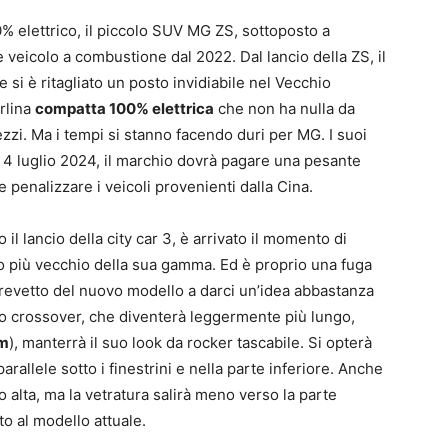
% elettrico, il piccolo SUV MG ZS, sottoposto a
 veicolo a combustione dal 2022. Dal lancio della ZS, il
i è ritagliato un posto invidiabile nel Vecchio
erlina
compatta 100% elettrica
che non ha nulla da
rezzi. Ma i tempi si stanno facendo duri per MG. I suoi
l 4 luglio 2024, il marchio dovrà pagare una pesante
 penalizzare i veicoli provenienti dalla Cina.
il lancio della city car 3, è arrivato il momento di
lo più vecchio della sua gamma. Ed è proprio una fuga
brevetto del nuovo modello a darci un’idea abbastanza
colo crossover, che diventerà leggermente più lungo,
 m
), manterrà il suo look da rocker tascabile. Si opterà
arallele sotto i finestrini e nella parte inferiore. Anche
sto alta, ma la vetratura salirà meno verso la parte
to al modello attuale.