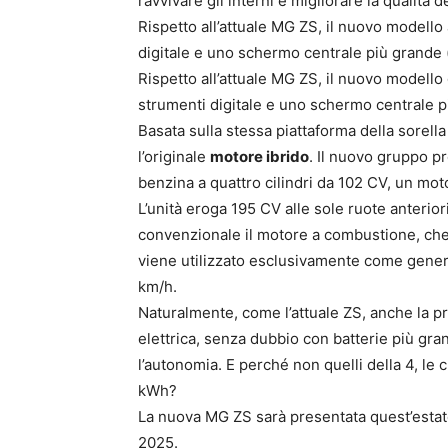
ravvivare gli interni e migliorare la qualità 
Rispetto all’attuale MG ZS, il nuovo modell
digitale e uno schermo centrale più grande (
Rispetto all’attuale MG ZS, il nuovo model
strumenti digitale e uno schermo centrale pi
Basata sulla stessa piattaforma della sorella
l’originale
motore ibrido
. Il nuovo gruppo 
benzina a quattro cilindri da 102 CV, un mo
L’unità eroga 195 CV alle sole ruote anteriori
convenzionale il motore a combustione, che 
viene utilizzato esclusivamente come genera
km/h.
Naturalmente, come l’attuale ZS, anche la p
elettrica, senza dubbio con batterie più gra
l’autonomia. E perché non quelli della 4, le 
kWh?
La nuova MG ZS sarà presentata quest’estate 
2025.