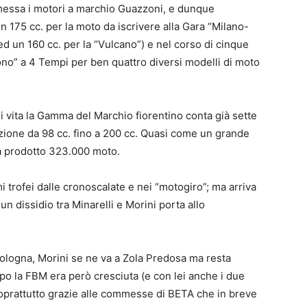
messa i motori a marchio Guazzoni, e dunque
n 175 cc. per la moto da iscrivere alla Gara “Milano-
ed un 160 cc. per la “Vulcano”) e nel corso di cinque
no” a 4 Tempi per ben quattro diversi modelli di moto
i vita la Gamma del Marchio fiorentino conta già sette
izione da 98 cc. fino a 200 cc. Quasi come un grande
a prodotto 323.000 moto.
i trofei dalle cronoscalate e nei “motogiro”; ma arriva
n dissidio tra Minarelli e Morini porta allo
Bologna, Morini se ne va a Zola Predosa ma resta
mpo la FBM era però cresciuta (e con lei anche i due
 soprattutto grazie alle commesse di BETA che in breve