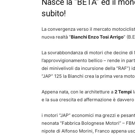
Nasce la “BETA” ed il mon
subito!
La convergenza verso il mercato motociclistic
nuova realtà “
Bianchi Enzo Tosi Arrigo
” (B.E
La sovrabbondanza di motori che decine di M
l’approvvigionamento bellico – rende in parti
dei minivelivoli da incursione della “RAF”) i
“JAP” 125 la Bianchi crea la prima vera moto,
Appena nata, con le architetture a
2 Tempi
l
e la sua crescita ed affermazione è davvero
i motori “JAP” economici ma grezzi e pesant
neonata “Fabbrica Bolognese Motori” – FBM (
nipote di Alfonso Morini, Franco appena uscit