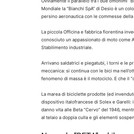
Ovviamente il parallelo tra i due omonimi “Bi
Mondiale la “Bianchi SpA” di Desio è un colo
persino aeronautica con le commesse della 
La piccola Officina e fabbrica fiorentina in
conosciuto un appassionato di moto come Ar
Stabilimento industriale.
Arrivano saldatrici e piegatubi, i torni e le 
meccanica: si continua con le bici ma nell’ott
fenomeno di massa è il motociclo. E che il “
La marea di biciclette prodotte (ed invendu
dispositivo italofrancese di Solex e Garelli: 
danno vita alle Beta “Cervo” del 1946, ment
al telaio a doppia culla e gli elementi sospen