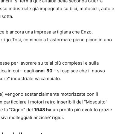
anchi” si ferma qui: all’alba della seconda Guerra
sso industriale già impegnato su bici, motocicli, auto e
Isotta.
vece è ancora una impresa artigiana che Enzo,
rigo Tosi, comincia a trasformare piano piano in uno
presse per lavorare su telai più complessi e sulla
ica in cui – dagli
anni ’50
– si capisce che il nuovo
core” industriale va cambiato.
te) vengono sostanzialmente motorizzate con il
in particolare i motori retro inseribili del “Mosquito”
re la “Cigno” del
1948 ha
un profilo più evoluto grazie
sivi molleggiati anziche’ rigidi.