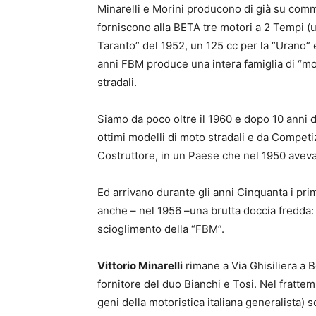
Minarelli e Morini producono di già su com
forniscono alla BETA tre motori a 2 Tempi (u
Taranto” del 1952, un 125 cc per la “Urano” 
anni FBM produce una intera famiglia di “mo
stradali.
Siamo da poco oltre il 1960 e dopo 10 anni d
ottimi modelli di moto stradali e da Compet
Costruttore, in un Paese che nel 1950 avev
Ed arrivano durante gli anni Cinquanta i prim
anche – nel 1956 –una brutta doccia fredda: u
scioglimento della “FBM”.
Vittorio Minarelli
rimane a Via Ghisiliera a 
fornitore del duo Bianchi e Tosi. Nel fratte
geni della motoristica italiana generalista)