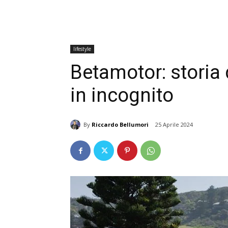
lifestyle
Betamotor: storia 
in incognito
By
Riccardo Bellumori
25 Aprile 2024