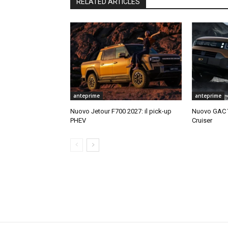
RELATED ARTICLES
anteprime
anteprime
Nuovo Jetour F700 2027: il pick-up
Nuovo GAC Y
PHEV
Cruiser