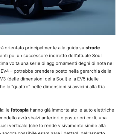
rà orientato principalmente alla guida su
strade
nti poi un successore indiretto dell’attuale Soul
ultima volta una serie di aggiornamenti degni di nota nel
 la EV4 – potrebbe prendere posto nella gerarchia della
EV3 (delle dimensioni della Soul) e la EV5 (delle
 la “quattro” nelle dimensioni si avvicini alla Kia
da: le
fotospia
hanno già immortalato le auto elettriche
 modello avrà sbalzi anteriori e posteriori corti, una
uasi verticale (che lo rende visivamente simile alla
 ancora possibile esaminare i dettagli dell’aspetto