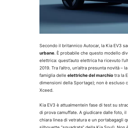
Secondo il britannico Autocar, la Kia EV3 sa
urbane
. È probabile che questo modello dive
elettrica: quest’auto elettrica ha ricevuto l’
2019. Tra l’altro, un’altra presunta novità –
famiglia delle
elettriche del marchio
tra la 
dimensioni della Sportage); non è escluso che
Xceed.
Kia EV3 è attualmentein fase di test su stra
di prova camuffate. A giudicare dalle foto, il
chiara linea di vetratura e un portabagagli q
silhouette “squadrata” della Kia Soul). Non è