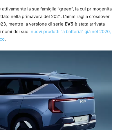
 attivamente la sua famiglia “green”, la cui primogenita
ttato nella primavera del 2021. L’ammiraglia crossover
023, mentre la versione di serie
EV5
è stata arrivata
 i nomi dei suoi
nuovi prodotti “a batteria” già nel 2020,
nco
.