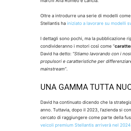
marchi Alfa Romeo e Lancia.
Oltre a introdurre una serie di modelli com
Stellantis ha
iniziato a lavorare su modelli
I dettagli sono pochi, ma la pubblicazione r
condivideranno i motori così come “
caratte
David ha detto:
“Stiamo lavorando con i nostr
propulsori e caratteristiche per differenzia
mainstream”
.
UNA GAMMA TUTTA NU
David ha continuato dicendo che la strategi
anno. Tuttavia, dopo il 2023, l’azienda si c
cercato di raggiungere come parte della fu
veicoli premium Stellantis arriverà nel 202