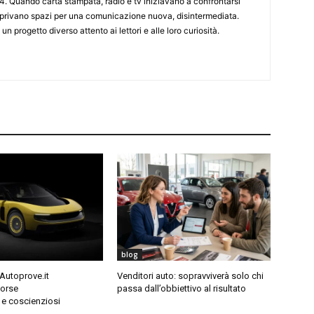
4. Quando carta stampata, radio e tv iniziavano a confrontarsi
 aprivano spazi per una comunicazione nuova, disintermediata.
 un progetto diverso attento ai lettori e alle loro curiosità.
blog
 Autoprove.it
Venditori auto: sopravviverà solo chi
orse
passa dall’obbiettivo al risultato
i e coscienziosi