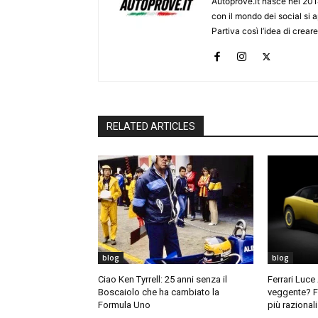
Autoprove.it nasce nel 201
con il mondo dei social si
Partiva così l’idea di creare
RELATED ARTICLES
blog
blog
Ciao Ken Tyrrell: 25 anni senza il
Ferrari Luce
Boscaiolo che ha cambiato la
veggente? F
Formula Uno
più razional