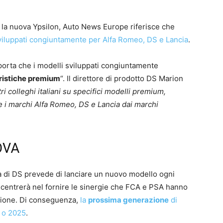
e la nuova Ypsilon, Auto News Europe riferisce che
 sviluppati congiuntamente per Alfa Romeo, DS e Lancia
.
iporta che i modelli sviluppati congiuntamente
ristiche premium
“. Il direttore di prodotto DS Marion
i colleghi italiani su specifici modelli premium,
re i marchi Alfa Romeo, DS e Lancia dai marchi
OVA
a di DS prevede di lanciare un nuovo modello ogni
oncentrerà nel fornire le sinergie che FCA e PSA hanno
sione. Di conseguenza,
la
prossima generazione
di
4 o 2025
.