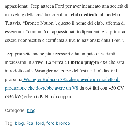
appassionati. Jeep attacca Ford per aver incaricato una società di
club dedicato
marketing della costituzione di un
al modello.
Tuttavia, “Bronco Nation”, questo il nome del club, afferma di
essere una “comunità di appassionati indipendenti e la prima ad
essere riconosciuta e certificata a livello nazionale dalla Ford”.
Jeep promette anche più accessori e ha un paio di varianti
l’ibrido plug-in 4xe
interessanti in arrivo. La prima è
che sarà
introdotto sulla Wrangler nel corso dell’estate. Un’altra è il
prossimo
Wrangler Rubicon 392 che prevede un modello di
produzione che dovrebbe avere un V8
da 6,4 litri con 450 CV
(336 kW) e ben 609 Nm di coppia.
Categorie:
blog
Tag:
blog
,
Fca
,
ford
,
ford bronco