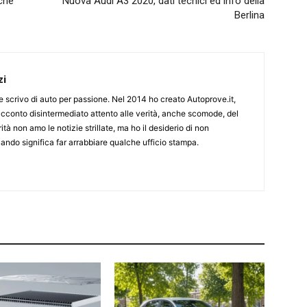
ché
Nuova Audi A3 2020, dati tecnici ed info della
Berlina
zi
ine scrivo di auto per passione. Nel 2014 ho creato Autoprove.it,
cconto disintermediato attento alle verità, anche scomode, del
tà non amo le notizie strillate, ma ho il desiderio di non
ndo significa far arrabbiare qualche ufficio stampa.