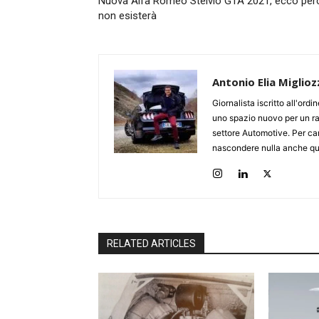
Nuova Alfa Romeo Stelvio GTA 2021, ecco per
non esisterà
Antonio Elia Miglioz
Giornalista iscritto all'ord
uno spazio nuovo per un ra
settore Automotive. Per cari
nascondere nulla anche qua
RELATED ARTICLES