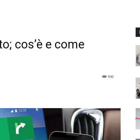
o; cos’è e come
860