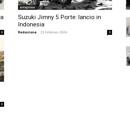
anteprime
va
Suzuki Jimny 5 Porte: lancio in
Indonesia
Redazione
-
25 Febbraio 2024
0
0
0