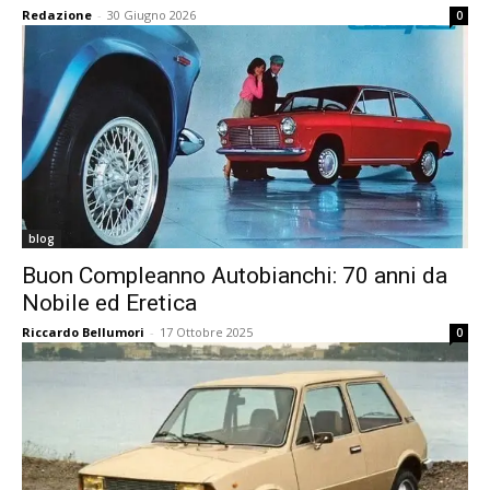
Redazione
-
30 Giugno 2026
0
blog
Buon Compleanno Autobianchi: 70 anni da
Nobile ed Eretica
Riccardo Bellumori
-
17 Ottobre 2025
0