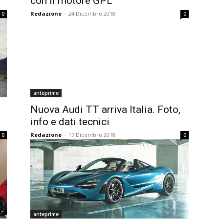
con il motore GPL
Redazione
-
24 Dicembre 2018
0
0
anteprime
Nuova Audi TT arriva Italia. Foto,
info e dati tecnici
Redazione
-
17 Dicembre 2018
0
0
anteprime