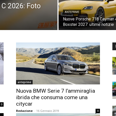
C 2026: Foto
ANTEPRIME
Nuove Porsche 718 Cayman 
Boxster 2027: ultime notizie
anteprime
Nuova BMW Serie 7 l’ammiraglia
ibrida che consuma come una
citycar
0
Redazione
-
16 Gennaio 2019
0