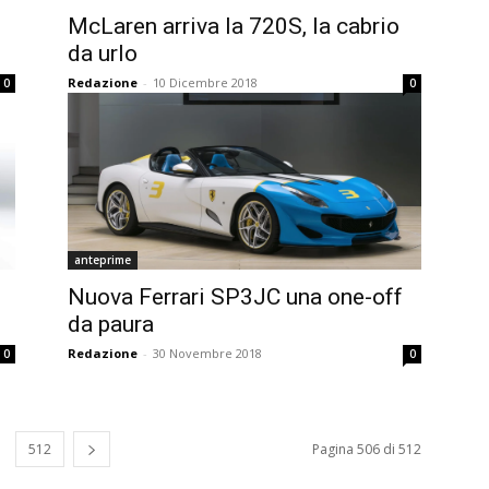
McLaren arriva la 720S, la cabrio
da urlo
Redazione
-
10 Dicembre 2018
0
0
anteprime
Nuova Ferrari SP3JC una one-off
da paura
Redazione
-
30 Novembre 2018
0
0
512
Pagina 506 di 512