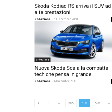
Skoda Kodiaq RS arriva il SUV ad
alte prestazioni
Redazione
-
11 Dicembre 2018
anteprime
Nuova Skoda Scala la compatta
tech che pensa in grande
Redazione
-
6 Dicembre 2018
...
...
1
505
506
507