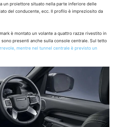
 un proiettore situato nella parte inferiore delle
lato del conducente, ecc. Il profilo è impreziosito da
ark è montato un volante a quattro razze rivestito in
li sono presenti anche sulla console centrale. Sul tetto
revole, mentre nel tunnel centrale è previsto un