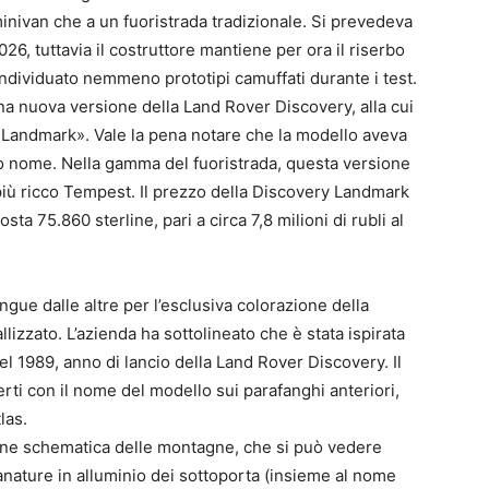
inivan che a un fuoristrada tradizionale. Si prevedeva
26, tuttavia il costruttore mantiene per ora il riserbo
individuato nemmeno prototipi camuffati durante i test.
na nuova versione della Land Rover Discovery, alla cui
«Landmark». Vale la pena notare che la modello aveva
to nome. Nella gamma del fuoristrada, questa versione
o più ricco Tempest. Il prezzo della Discovery Landmark
ta 75.860 sterline, pari a circa 7,8 milioni di rubli al
ngue dalle altre per l’esclusiva colorazione della
izzato. L’azienda ha sottolineato che è stata ispirata
el 1989, anno di lancio della Land Rover Discovery. Il
erti con il nome del modello sui parafanghi anteriori,
las.
one schematica delle montagne, che si può vedere
anature in alluminio dei sottoporta (insieme al nome