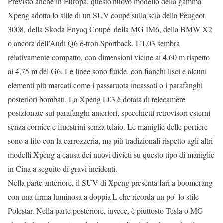
Previsto anche in Europa, questo nuovo modello della gamma
Xpeng adotta lo stile di un SUV coupé sulla scia della Peugeot
3008, della Skoda Enyaq Coupé, della MG IM6, della BMW X2
o ancora dell’Audi Q6 e-tron Sportback. L’L03 sembra
relativamente compatto, con dimensioni vicine ai 4,60 m rispetto
ai 4,75 m del G6. Le linee sono fluide, con fianchi lisci e alcuni
elementi più marcati come i passaruota incassati o i parafanghi
posteriori bombati. La Xpeng L03 è dotata di telecamere
posizionate sui parafanghi anteriori, specchietti retrovisori esterni
senza cornice e finestrini senza telaio. Le maniglie delle portiere
sono a filo con la carrozzeria, ma più tradizionali rispetto agli altri
modelli Xpeng a causa dei nuovi divieti su questo tipo di maniglie
in Cina a seguito di gravi incidenti.
Nella parte anteriore, il SUV di Xpeng presenta fari a boomerang
con una firma luminosa a doppia L che ricorda un po’ lo stile
Polestar. Nella parte posteriore, invece, è piuttosto Tesla o MG