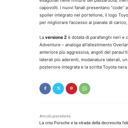
esagonali nelle finiture dei passaruota, mentr
capovolti. I nuovi fanali presentano “code” 
spoiler integrato nel portellone, il logo Toyo
per migliorare l’accesso al pianale di carico, 
La
versione Z
è dotata di parafanghi neri e c
Adventure – analoga all’allestimento Overlan
anteriore più aggressiva, angoli del paraurti 
laterali più aderenti, modanature laterali, u
posteriore integrata e la scritta Toyota nera 
Articolo precedente
La crisi Porsche e la strada della decrescita fel