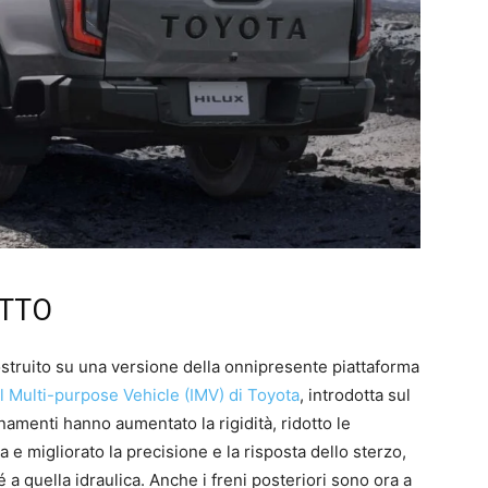
UTTO
costruito su una versione della onnipresente piattaforma
l Multi-purpose Vehicle (IMV) di Toyota
, introdotta sul
amenti hanno aumentato la rigidità, ridotto le
 e migliorato la precisione e la risposta dello sterzo,
é a quella idraulica. Anche i freni posteriori sono ora a