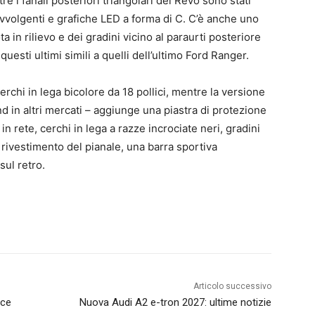
e i fanali posteriori triangolari del Revo sono stati
avvolgenti e grafiche LED a forma di C. C’è anche uno
ta in rilievo e dei gradini vicino al paraurti posteriore
questi ultimi simili a quelli dell’ultimo Ford Ranger.
erchi in lega bicolore da 18 pollici, mentre la versione
d in altri mercati – aggiunge una piastra di protezione
in rete, cerchi in lega a razze incrociate neri, gradini
n rivestimento del pianale, una barra sportiva
sul retro.
Articolo successivo
ice
Nuova Audi A2 e-tron 2027: ultime notizie