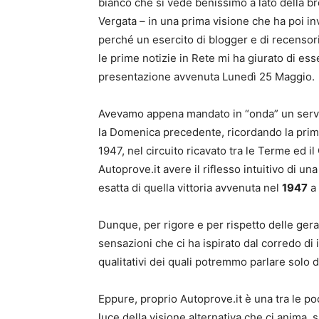
bianco che si vede benissimo a lato della br
Vergata – in una prima visione che ha poi in
perché un esercito di blogger e di recensor
le prime notizie in Rete mi ha giurato di ess
presentazione avvenuta Lunedì 25 Maggio.
Avevamo appena mandato in “onda” un serviz
la Domenica precedente, ricordando la prima 
1947, nel circuito ricavato tra le Terme ed
Autoprove.it avere il riflesso intuitivo di un
esatta di quella vittoria avvenuta nel
1947
a 
Dunque, per rigore e per rispetto delle ger
sensazioni che ci ha ispirato dal corredo di
qualitativi dei quali potremmo parlare solo d
Eppure, proprio Autoprove.it è una tra le po
luce della visione alternativa che ci anima,