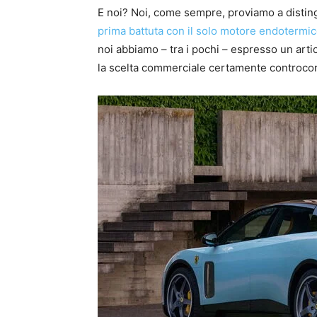
E noi? Noi, come sempre, proviamo a disti
prima battuta con il solo motore endotermi
noi abbiamo – tra i pochi – espresso un ar
la scelta commerciale certamente controco