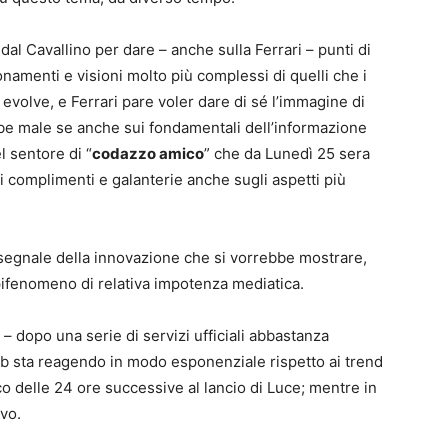
al Cavallino per dare – anche sulla Ferrari – punti di
onamenti e visioni molto più complessi di quelli che i
 evolve, e Ferrari pare voler dare di sé l’immagine di
e male se anche sui fondamentali dell’informazione
l sentore di “
codazzo amico
” che da Lunedì 25 sera
di complimenti e galanterie anche sugli aspetti più
o segnale della innovazione che si vorrebbe mostrare,
epifenomeno di relativa impotenza mediatica.
– dopo una serie di servizi ufficiali abbastanza
 Web sta reagendo in modo esponenziale rispetto ai trend
rco delle 24 ore successive al lancio di Luce; mentre in
ivo.