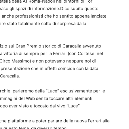
etella della A1 Roma-Napoli nei dintorni di Tor
vaso gli spazi di informazione.Dico subito questo
i anche professionisti che ho sentito appena lanciate
ere stato totalmente colto di sorpresa dalla
io sul Gran Premio storico di Caracalla avvenuto
vittoria di sempre per la Ferrari (con Cortese, nel
 il Circo Massimo) e non potevamo neppure noi di
a presentazione che in effetti coincide con la data
Caracalla.
archie, parleremo della “Luce” esclusivamente per le
 immagini del Web senza toccare altri elementi
opo aver visto e toccato dal vivo “Luce”.
che piattaforme a poter parlare della nuova Ferrari alla
 su questo tema, da diverso tempo.