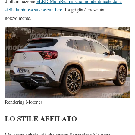
di illuminazione
«LED MultiBeam» saranno identificate dalla
stella luminosa su ciascun faro
. La griglia è cresciuta
notevolmente.
Rendering Motor.es
LO STILE AFFILATO
Ma, senza dubbio, ciò che attirerà l’attenzione è la parte