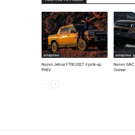
anteprime
anteprime
Nuovo Jetour F700 2027: il pick-up
Nuovo GAC Y
PHEV
Cruiser