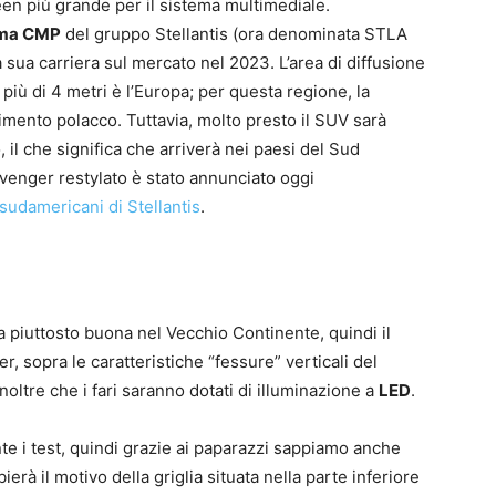
en più grande per il sistema multimediale.
rma CMP
del gruppo Stellantis (ora denominata STLA
a sua carriera sul mercato nel 2023. L’area di diffusione
iù di 4 metri è l’Europa; per questa regione, la
imento polacco. Tuttavia, molto presto il SUV sarà
 il che significa che arriverà nei paesi del Sud
Avenger restylato è stato annunciato oggi
sudamericani di Stellantis
.
piuttosto buona nel Vecchio Continente, quindi il
r, sopra le caratteristiche “fessure” verticali del
oltre che i fari saranno dotati di illuminazione a
LED
.
nte i test, quindi grazie ai paparazzi sappiamo anche
ierà il motivo della griglia situata nella parte inferiore