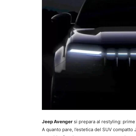
Jeep Avenger
si prepara al restyling: prime f
A quanto pare, l’estetica del SUV compatto Je