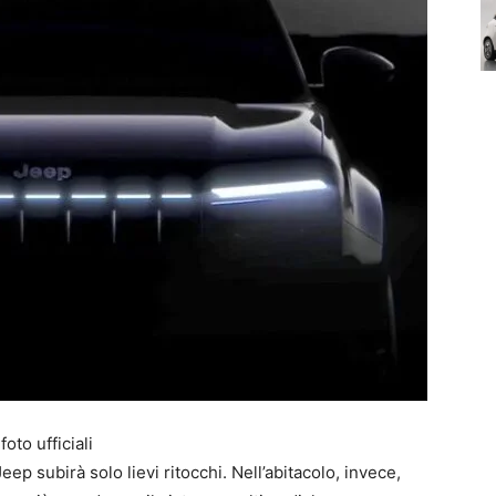
oto ufficiali
ep subirà solo lievi ritocchi. Nell’abitacolo, invece,