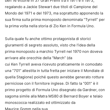
ben 16 vittorie in 37 Gran Premi tra il 1971 e il 1973,
regalando a Jackie Stewart due titoli di Campione del
Mondo del 1971 e del 1973, ma soprattutto apponendo la
sua firma sulla prima monoposto denominata “Tyrrell” per
la prima volta nella storia di Zio Ken in Formula Uno.
Sulla quale fu anche ottimo protagonista di storici
giuramenti di segreto assoluto, visto che l’idea della
prima monoposto a marchio Tyrrell nel 1970 non doveva
arrivare alle orecchie della “March” (da
cui Ken Tyrrell aveva ricevuto praticamente in comodato
una “701” allestita in tutta fretta per iniziare il Mondiale di
quella Stagione) poiché questo avrebbe generato rotture
perniciose con il fornitore inglese. Di fatto la “001” è il
primo progetto di Formula Uno disegnato da Gardner, con
sagoma simile alla Matra MS80 di Bernard Boyer e telaio
monoscocca realizzato ed ottimizzato da
Maurice Gomm nella sua