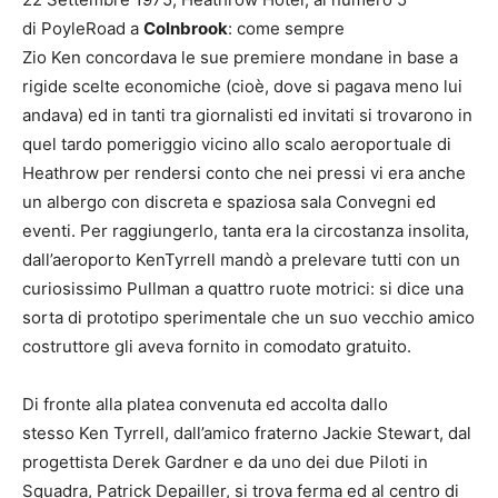
di PoyleRoad a
Colnbrook
: come sempre
Zio Ken concordava le sue premiere mondane in base a
rigide scelte economiche (cioè, dove si pagava meno lui
andava) ed in tanti tra giornalisti ed invitati si trovarono in
quel tardo pomeriggio vicino allo scalo aeroportuale di
Heathrow per rendersi conto che nei pressi vi era anche
un albergo con discreta e spaziosa sala Convegni ed
eventi. Per raggiungerlo, tanta era la circostanza insolita,
dall’aeroporto KenTyrrell mandò a prelevare tutti con un
curiosissimo Pullman a quattro ruote motrici: si dice una
sorta di prototipo sperimentale che un suo vecchio amico
costruttore gli aveva fornito in comodato gratuito.
Di fronte alla platea convenuta ed accolta dallo
stesso Ken Tyrrell, dall’amico fraterno Jackie Stewart, dal
progettista Derek Gardner e da uno dei due Piloti in
Squadra, Patrick Depailler, si trova ferma ed al centro di