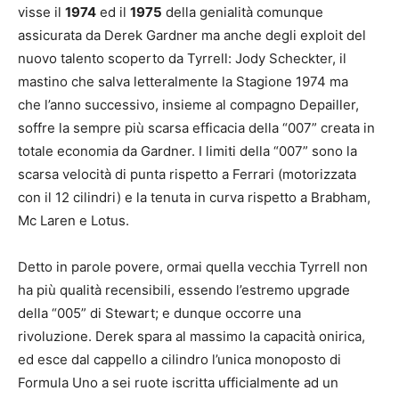
visse il
1974
ed il
1975
della genialità comunque
assicurata da Derek Gardner ma anche degli exploit del
nuovo talento scoperto da Tyrrell: Jody Scheckter, il
mastino che salva letteralmente la Stagione 1974 ma
che l’anno successivo, insieme al compagno Depailler,
soffre la sempre più scarsa efficacia della “007” creata in
totale economia da Gardner. I limiti della “007” sono la
scarsa velocità di punta rispetto a Ferrari (motorizzata
con il 12 cilindri) e la tenuta in curva rispetto a Brabham,
Mc Laren e Lotus.
Detto in parole povere, ormai quella vecchia Tyrrell non
ha più qualità recensibili, essendo l’estremo upgrade
della “005” di Stewart; e dunque occorre una
rivoluzione. Derek spara al massimo la capacità onirica,
ed esce dal cappello a cilindro l’unica monoposto di
Formula Uno a sei ruote iscritta ufficialmente ad un