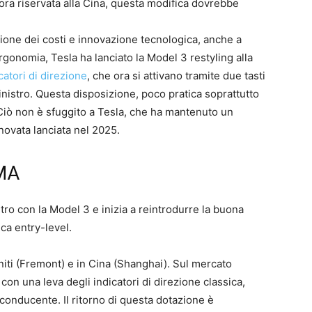
ora riservata alla Cina, questa modifica dovrebbe
uzione dei costi e innovazione tecnologica, anche a
 ergonomia, Tesla ha lanciato la Model 3 restyling alla
atori di direzione
, che ora si attivano tramite due tasti
 sinistro. Questa disposizione, poco pratica soprattutto
 Ciò non è sfuggito a Tesla, che ha mantenuto un
ovata lanciata nel 2025.
MA
tro con la Model 3 e inizia a reintrodurre la buona
ica entry-level.
niti (Fremont) e in Cina (Shanghai). Sul mercato
on una leva degli indicatori di direzione classica,
l conducente. Il ritorno di questa dotazione è