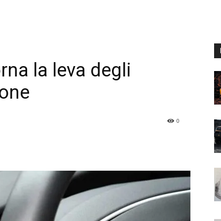
rna la leva degli
ione
0