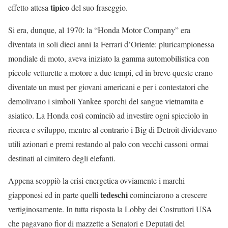
tipico
effetto attesa
del suo fraseggio.
Si era, dunque, al 1970: la “Honda Motor Company” era
diventata in soli dieci anni la Ferrari d’Oriente: pluricampionessa
mondiale di moto, aveva iniziato la gamma automobilistica con
piccole vetturette a motore a due tempi, ed in breve queste erano
diventate un must per giovani americani e per i contestatori che
demolivano i simboli Yankee sporchi del sangue vietnamita e
asiatico. La Honda così cominciò ad investire ogni spicciolo in
ricerca e sviluppo, mentre al contrario i Big di Detroit dividevano
utili azionari e premi restando al palo con vecchi cassoni ormai
destinati al cimitero degli elefanti.
Appena scoppiò la crisi energetica ovviamente i marchi
tedeschi
giapponesi ed in parte quelli
cominciarono a crescere
vertiginosamente. In tutta risposta la Lobby dei Costruttori USA
che pagavano fior di mazzette a Senatori e Deputati del