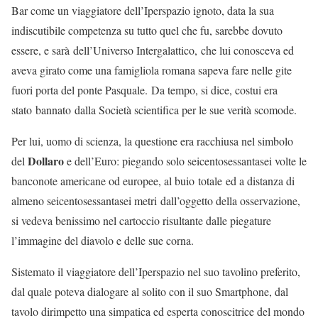
Bar come un viaggiatore dell’Iperspazio ignoto, data la sua
indiscutibile competenza su tutto quel che fu, sarebbe dovuto
essere, e sarà dell’Universo Intergalattico, che lui conosceva ed
aveva girato come una famigliola romana sapeva fare nelle gite
fuori porta del ponte Pasquale. Da tempo, si dice, costui era
stato bannato dalla Società scientifica per le sue verità scomode.
Per lui, uomo di scienza, la questione era racchiusa nel simbolo
Dollaro
del
e dell’Euro: piegando solo seicentosessantasei volte le
banconote americane od europee, al buio totale ed a distanza di
almeno seicentosessantasei metri dall’oggetto della osservazione,
si vedeva benissimo nel cartoccio risultante dalle piegature
l’immagine del diavolo e delle sue corna.
Sistemato il viaggiatore dell’Iperspazio nel suo tavolino preferito,
dal quale poteva dialogare al solito con il suo Smartphone, dal
tavolo dirimpetto una simpatica ed esperta conoscitrice del mondo