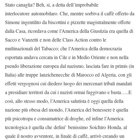
Stato canaglia? Beh, si, a detta dell’improbabile
interlocutore automobilaro. Che, mentre sorbiva il caffè offerto da
Simone ingentilito da biscottini e pizzette magistralmente offerte
dalla Casa, ricordava come l’America della Giustizia era quella di
Sacco e Vanzetti e non delle Class Action contro le
multinazionali del Tabacco; che l’America della democrazia
esportata andava cercata in Cile e in Medio Oriente e non nella
pseudo liberazione europea dal nazismo, lasciata fare in primis (in
Italia) alle truppe lanzichenecche di Marocco ed Algeria, con gli
effetti vergognosi cui diedero luogo dei mercenari tribali mandati
a presidiare territori da cui i nazisti ormai fuggivano e basta…..E
così, allo stesso modo, l’America salutista è oggi quella della
nazione più obesa del mondo, l’America del benessere è quella
più psicotropa e consumatrice di droghe, ed infine l’America
tecnologica è quella che defini’ benissimo Soichiro Honda, al
quale il nostro avventore, in finale di caffè, arrivò creando un