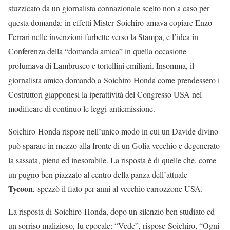
stuzzicato da un giornalista connazionale scelto non a caso per
questa domanda: in effetti Mister Soichiro amava copiare Enzo
Ferrari nelle invenzioni furbette verso la Stampa, e l’idea in
Conferenza della “domanda amica” in quella occasione
profumava di Lambrusco e tortellini emiliani. Insomma, il
giornalista amico domandò a Soichiro Honda come prendessero i
Costruttori giapponesi la iperattività del Congresso USA nel
modificare di continuo le leggi antiemissione.
Soichiro Honda rispose nell’unico modo in cui un Davide divino
può sparare in mezzo alla fronte di un Golia vecchio e degenerato
la sassata, piena ed inesorabile. La risposta è di quelle che, come
un pugno ben piazzato al centro della panza dell’attuale
Tycoon
, spezzò il fiato per anni al vecchio carrozzone USA.
La risposta di Soichiro Honda, dopo un silenzio ben studiato ed
un sorriso malizioso, fu epocale: “Vede”, rispose Soichiro, “Ogni