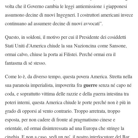
volta che il Governo cambia le leggi antiemissione i giapponesi
assumono decine di nuovi Ingegneri. I costruttori americani invece
continuano ad assumere decine di nuovi avvocati”.
Questo, in soldoni, il motivo per cui il Presidente dei cosiddetti
Stati Uniti d’America chiude la sua Nazioncina come Sansone,
ormai calvo, chiuse la porta ai Filistei. Perché ormai era il
fantasma di sé stesso.
Come lo è, da diverso tempo, questa povera America. Stretta nella
guerre
sua paranoia imperialista, impoverita fra
senza né capo né
coda, e soprattutto vittima delle razzie e della guerra intestina tra
poteri interni, questa America chiude le porte perché non è più in
grado di opporsi al vento contrario. Troppo arretrata, troppo
esposta, per non cadere di fronte al pragmatismo cinese e
orientale, ed ormai disinteressata ad una Europa che stringe la
cinghia. E non a caso, vedi un po’, il nostro interlocutore del Bar