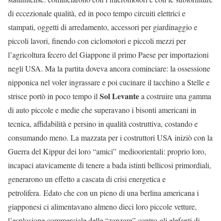
di eccezionale qualità, ed in poco tempo circuiti elettrici e
stampati, oggetti di arredamento, accessori per giardinaggio e
piccoli lavori, finendo con ciclomotori e piccoli mezzi per
l’agricoltura fecero del Giappone il primo Paese per importazioni
negli USA. Ma la partita doveva ancora cominciare: la ossessione
nipponica nel voler ingrassare e poi cucinare il tacchino a Stelle e
Sol Levante
strisce portò in poco tempo il
a costruire una gamma
di auto piccole e medie che superavano i bisonti americani in
tecnica, affidabilità e persino in qualità costruttiva, costando e
consumando meno. La mazzata per i costruttori USA iniziò con la
Guerra del Kippur dei loro “amici” medioorientali: proprio loro,
incapaci atavicamente di tenere a bada istinti bellicosi primordiali,
generarono un effetto a cascata di crisi energetica e
petrolifera. Edato che con un pieno di una berlina americana i
giapponesi ci alimentavano almeno dieci loro piccole vetture,
l’esplosione commerciale delle “zanzare” contro gli elefanti di