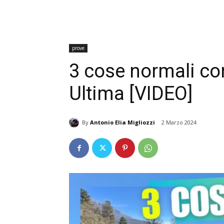
prove
3 cose normali co
Ultima [VIDEO]
By
Antonio Elia Migliozzi
2 Marzo 2024