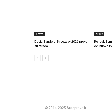
prove
prove
Dacia Sandero Streetway 2026 prova
Renault Sym
su strada
del nuovo ib
© 2014-2025 Autoprove.it